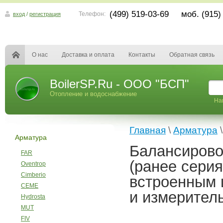
(499) 519-03-69 моб. (915)
Телефон:
вход
/
регистрация
О нас
Доставка и оплата
Контакты
Обратная связь
BoilerSP.Ru - ООО "БСП"
Отопление и водоснабжение
На
Главная
\
Арматура
Арматура
Балансирово
FAR
(ранее серия
Oventrop
Cimberio
встроенным 
CEME
и измерител
Hydrosta
MUT
FIV