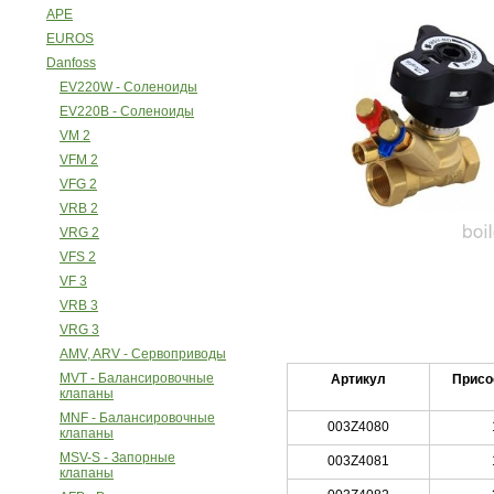
APE
EUROS
Danfoss
EV220W - Соленоиды
EV220B - Соленоиды
VM 2
VFM 2
VFG 2
VRB 2
VRG 2
VFS 2
VF 3
VRB 3
VRG 3
AMV, ARV - Сервоприводы
MVT - Балансировочные
Артикул
Присо
клапаны
MNF - Балансировочные
003Z4080
клапаны
MSV-S - Запорные
003Z4081
клапаны