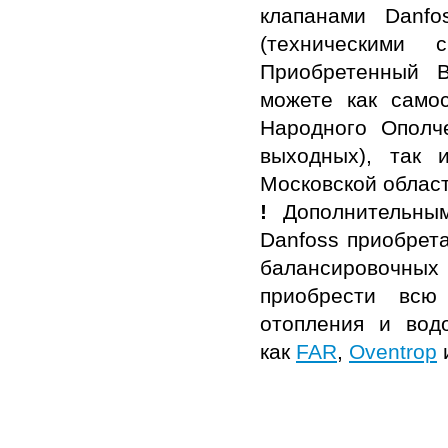
клапанами Danfo
(техническими 
Приобретенный 
можете как самос
Народного Ополч
выходных), так 
Московской облас
!
Дополнительны
Danfoss приобрета
балансировочных
приобрести всю
отопления и вод
как
FAR
,
Oventrop