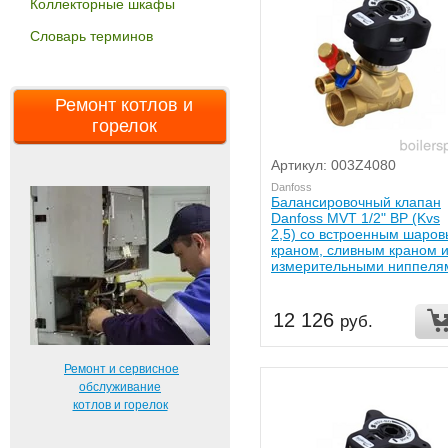
Коллекторные шкафы
Словарь терминов
Ремонт котлов и
горелок
Артикул: 003Z4080
Danfoss
Балансировочный клапан
Danfoss MVT 1/2" ВР (Kvs
2,5) со встроенным шаро
краном, сливным краном 
измерительными ниппеля
12 126
руб.
Ремонт и сервисное
обслуживание
котлов и горелок