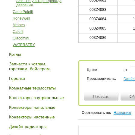
003Z4082
AFP - Регулятор перепада
давления
003Z4083
Carlo Poletti
Honeywell
003Z4084
1
Meibes
003Z4085
1
Caleffi
003Z4086
Giacomini
WATERSTRY
Котлы
Запчасти к котлам,
горелкам, бойлерам
Цена:
от
Горелки
Производитель:
Danfo
Комнатные термостаты
Показать
Сб
Конвекторы внутрипольные
Конвекторы напольные
Сортировать по:
Названию
Конвекторы настенные
Дизайн-радиаторы