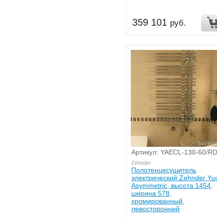
359 101
руб.
Артикул: YAECL-130-60/R
Zehnder
Полотенцесушитель
электрический Zehnder Yu
Asymmetric, высота 1454,
ширина 578,
хромированный,
левосторонний