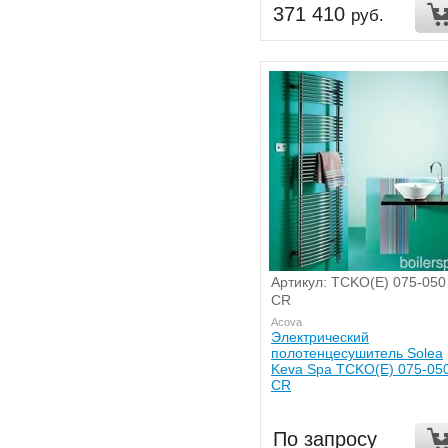
371 410
руб.
Артикул: TCKO(E) 075-050
CR
Acova
Электрический
полотенцесушитель Solea
Keva Spa TCKO(E) 075-05
CR
По запросу