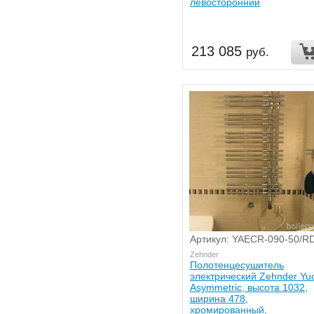
левосторонний
213 085
руб.
Артикул: YAECR-090-50/R
Zehnder
Полотенцесушитель
электрический Zehnder Yu
Asymmetric, высота 1032,
ширина 478,
хромированный,