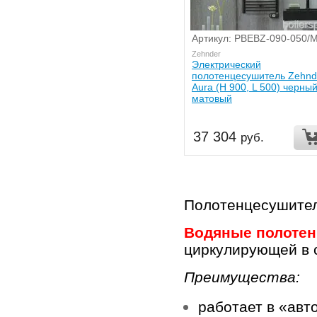
Артикул: PBEBZ-090-050/
Zehnder
Электрический
полотенцесушитель Zehnd
Aura (H 900, L 500) черны
матовый
37 304
руб.
Полотенцесушител
Водяные полоте
циркулирующей в с
Преимущества:
работает в «авт