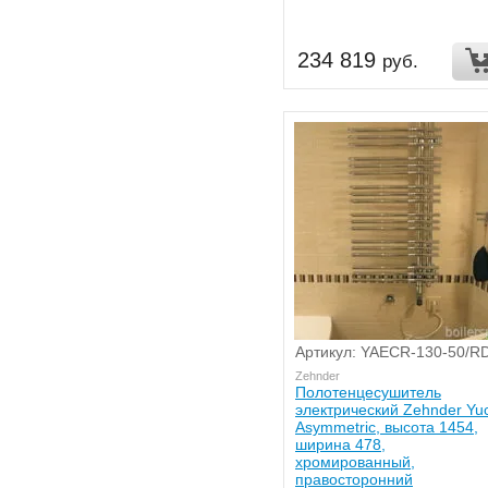
234 819
руб.
Артикул: YAECR-130-50/R
Zehnder
Полотенцесушитель
электрический Zehnder Yu
Asymmetric, высота 1454,
ширина 478,
хромированный,
правосторонний