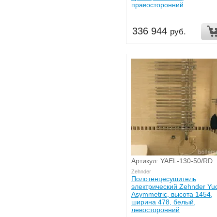
правосторонний
336 944
руб.
Артикул: YAEL-130-50/RD
Zehnder
Полотенцесушитель
электрический Zehnder Yu
Asymmetric, высота 1454,
ширина 478, белый,
левосторонний