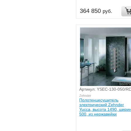
364 850
руб.
Артикул: YSEC-130-050/R
Zehnder
Полотенцесушитель
электрический Zehnder
Yucca, высота 1490, шири
500, из нержавейки