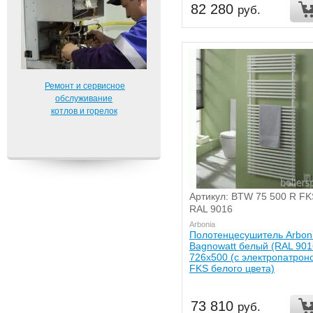
82 280
руб.
Ремонт и сервисное
обслуживание
котлов и горелок
Артикул: BTW 75 500 R FK
RAL 9016
Arbonia
Полотенцесушитель Arbon
Bagnowatt белый (RAL 901
726x500 (с электропатрон
FKS белого цвета)
73 810
руб.