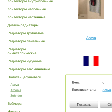
Конвекторы внутрипольные
Конвекторы напольные
Конвекторы настенные
Дизайн-радиаторы
Радиаторы трубчатые
Acova
Радиаторы панельные
Радиаторы
биметаллические
Радиаторы чугунные
Радиаторы алюминиевые
Полотенцесушители
Цена:
от
Acova
Производитель:
Acova
Arbonia
Zehnder
Бойлеры
Показать
Сб
Насосы