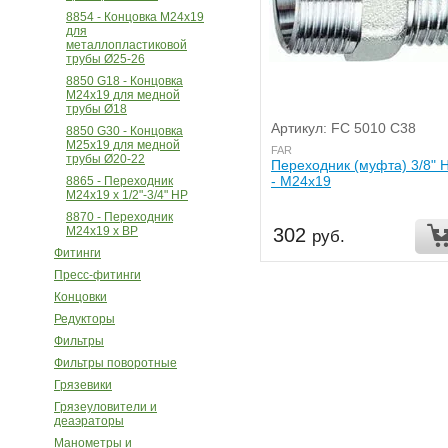
8854 - Концовка М24х19
для
металлопластиковой
трубы Ø25-26
8850 G18 - Концовка
М24х19 для медной
трубы Ø18
Артикул: FC 5010 C38
8850 G30 - Концовка
М25х19 для медной
FAR
трубы Ø20-22
Переходник (муфта) 3/8" 
- М24х19
8865 - Переходник
М24x19 х 1/2"-3/4" НР
8870 - Переходник
302
М24x19 х ВР
руб.
Фитинги
Пресс-фитинги
Концовки
Редукторы
Фильтры
Фильтры поворотные
Грязевики
Грязеуловители и
деаэраторы
Манометры и