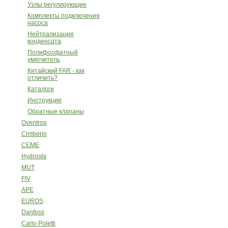
Узлы регулирующие
Комплекты подключения
насоса
Нейтрализация
конденсата
Полифосфатный
умягчитель
Китайский FAR - как
отличить?
Каталоги
Инструкции
Обратные клапаны
Oventrop
Cimberio
CEME
Hydrosta
MUT
FIV
APE
EUROS
Danfoss
Carlo Poletti