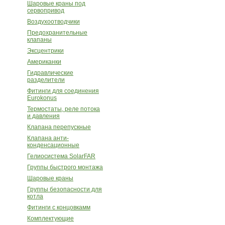
Шаровые краны под
сервопривод
Воздухоотводчики
Предохранительные
клапаны
Эксцентрики
Американки
Гидравлические
разделители
Фитинги для соединения
Eurokonus
Термостаты, реле потока
и давления
Клапана перепускные
Клапана анти-
конденсационные
Гелиосистема SolarFAR
Группы быстрого монтажа
Шаровые краны
Группы безопасности для
котла
Фитинги с концовкамм
Комплектующие