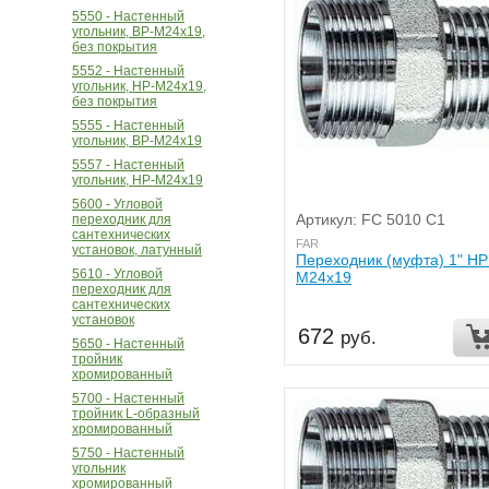
5550 - Настенный
угольник, ВР-М24х19,
без покрытия
5552 - Настенный
угольник, НР-М24х19,
без покрытия
5555 - Настенный
угольник, ВР-М24х19
5557 - Настенный
угольник, НР-М24х19
5600 - Угловой
Артикул: FC 5010 C1
переходник для
сантехнических
FAR
установок, латунный
Переходник (муфта) 1" НР
5610 - Угловой
М24х19
переходник для
сантехнических
установок
672
руб.
5650 - Настенный
тройник
хромированный
5700 - Настенный
тройник L-образный
хромированный
5750 - Настенный
угольник
хромированный