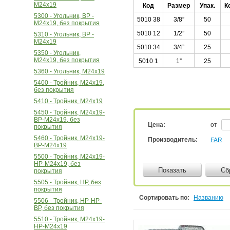
М24х19
Код
Размер
Упак.
К
5300 - Угольник, ВР -
5010 38
3/8”
50
М24х19, без покрытия
5010 12
1/2”
50
5310 - Угольник, ВР -
М24х19
5010 34
3/4”
25
5350 - Угольник,
М24х19, без покрытия
5010 1
1”
25
5360 - Угольник, М24х19
5400 - Тройник, М24х19,
без покрытия
5410 - Тройник, М24х19
5450 - Тройник, М24х19-
ВР-М24х19, без
Цена:
от
покрытия
5460 - Тройник, М24х19-
Производитель:
FAR
ВР-М24х19
5500 - Тройник, М24х19-
НР-М24х19, без
Показать
Сб
покрытия
5505 - Тройник, НР, без
покрытия
Сортировать по:
Названию
5506 - Тройник, НР-НР-
ВР, без покрытия
5510 - Тройник, М24х19-
НР-М24х19