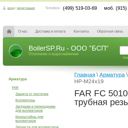
(499) 519-03-69 моб. (915)
Телефон:
вход
/
регистрация
О нас
Доставка и оплата
Контакты
Обратная связь
BoilerSP.Ru - ООО "БСП"
Отопление и водоснабжение
На
Главная
\
Арматура
Арматура
НР-M24х19
FAR
FAR FC 5010
Защита от протечек
трубная резь
Коллекторы
Заглушки и переходники
для коллекторов
Кронштейны для
коллекторов
Запчасти для коллекторов