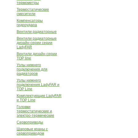
термометры
Термостатические
смесители
Компенсаторы
гидроудара
Вентили радиаторные
Вентили радиаторные
дизайн-серии серии
LadyFAR
Вентили дизайн-серии
TOP line
Узлы нижнего
подключения для
радиаторов
Узлы нижнего
подключения LadyFAR и
TOP Line
Комплектующие LadyFAR
и TOP Line
Головки
термостатические и
электро-термические
Сервоприводы
Шаровые краны с
сервоприводом