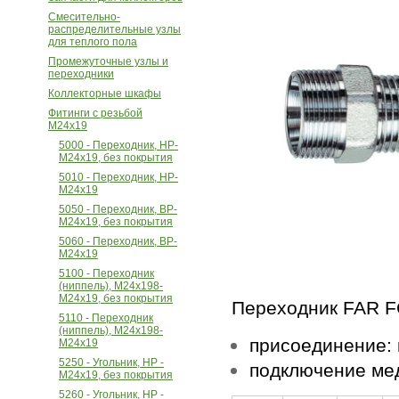
Смесительно-
распределительные узлы
для теплого пола
Промежуточные узлы и
переходники
Коллекторные шкафы
Фитинги с резьбой
M24х19
5000 - Переходник, НР-
M24х19, без покрытия
5010 - Переходник, НР-
M24х19
5050 - Переходник, ВР-
M24x19, без покрытия
5060 - Переходник, ВР-
M24x19
5100 - Переходник
(ниппель), М24x198-
M24x19, без покрытия
Переходник FAR F
5110 - Переходник
(ниппель), М24x198-
присоединение:
M24x19
5250 - Угольник, НР -
подключение мед
М24х19, без покрытия
5260 - Угольник, НР -