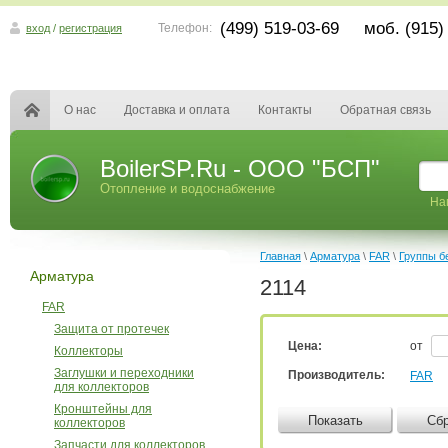
(499) 519-03-69 моб. (915)
Телефон:
вход
/
регистрация
О нас
Доставка и оплата
Контакты
Обратная связь
BoilerSP.Ru - ООО "БСП"
Отопление и водоснабжение
На
Главная
\
Арматура
\
FAR
\
Группы б
Арматура
2114
FAR
Защита от протечек
Цена:
от
Коллекторы
Заглушки и переходники
Производитель:
FAR
для коллекторов
Кронштейны для
Показать
Сб
коллекторов
Запчасти для коллекторов