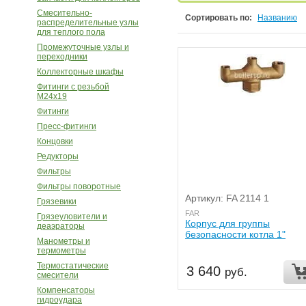
Смесительно-
Сортировать по:
Названию
распределительные узлы
для теплого пола
Промежуточные узлы и
переходники
Коллекторные шкафы
Фитинги с резьбой
M24х19
Фитинги
Пресс-фитинги
Концовки
Редукторы
Фильтры
Фильтры поворотные
Артикул: FA 2114 1
Грязевики
FAR
Грязеуловители и
Корпус для группы
деаэраторы
безопасности котла 1"
Манометры и
термометры
Термостатические
3 640
руб.
смесители
Компенсаторы
гидроудара