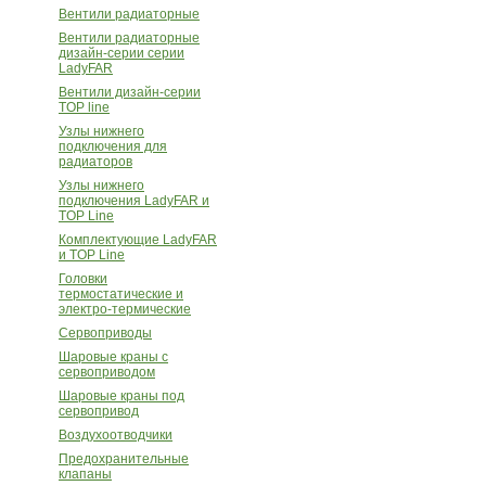
Вентили радиаторные
Вентили радиаторные
дизайн-серии серии
LadyFAR
Вентили дизайн-серии
TOP line
Узлы нижнего
подключения для
радиаторов
Узлы нижнего
подключения LadyFAR и
TOP Line
Комплектующие LadyFAR
и TOP Line
Головки
термостатические и
электро-термические
Сервоприводы
Шаровые краны с
сервоприводом
Шаровые краны под
сервопривод
Воздухоотводчики
Предохранительные
клапаны