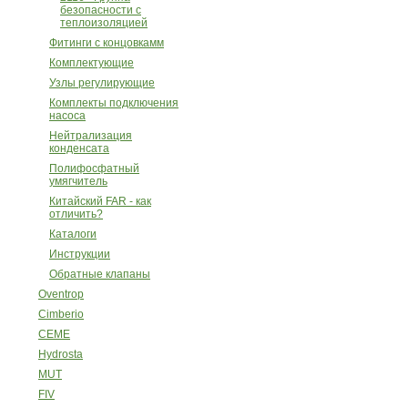
безопасности с
теплоизоляцией
Фитинги с концовкамм
Комплектующие
Узлы регулирующие
Комплекты подключения
насоса
Нейтрализация
конденсата
Полифосфатный
умягчитель
Китайский FAR - как
отличить?
Каталоги
Инструкции
Обратные клапаны
Oventrop
Cimberio
CEME
Hydrosta
MUT
FIV