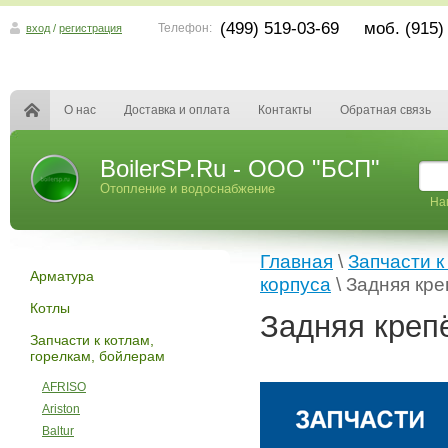
(499) 519-03-69 моб. (915)
Телефон:
вход
/
регистрация
О нас
Доставка и оплата
Контакты
Обратная связь
BoilerSP.Ru - ООО "БСП"
Отопление и водоснабжение
На
Главная
\
Запчасти к
Арматура
корпуса
\ Задняя кр
Котлы
Задняя креп
Запчасти к котлам,
горелкам, бойлерам
AFRISO
Ariston
Baltur