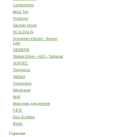
Lamborghini
Mora Top
Protherm
Saunier Duval
SCALDALAI
Schneider Electric - Berger
Lahr
SIEMENS
Stiebel Eltron - AEG - Tatramat
SUNTEC
Thermona
Vaillant
Viessmann
Weishaupt
Wolf
Форсунки для дизеля
F.B.R.
Elco-Ecoflam
Riello
Горелки