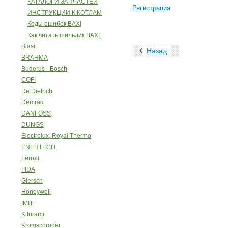
КАТАЛОГИ ЗАПЧАСТЕЙ
Регистрация
ИНСТРУКЦИИ К КОТЛАМ
Коды ошибок BAXI
Как читать шильдик BAXI
Biasi
Назад
BRAHMA
Buderus - Bosch
COFI
De Dietrich
Demrad
DANFOSS
DUNGS
Electrolux, Royal Thermo
ENERTECH
Ferroli
FIDA
Giersch
Honeywell
IMIT
Kiturami
Kromschroder