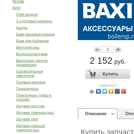
Beretta
BAXI
GSM модули
3-х ходовые клапаны
Аноды
Баки расширительные
Баки для бойлеров
Вентиляторы
Воздухоотводчики
2 152
руб.
Выносные панели
управления
Газовоздушные
смесители
Газовые клапана
поделиться
Гидрогруппы
Горелочные трубы и
горелки
Датчики протока
Датчики температуры
Описание
Опл
Датчики тяги
Датчики уличной
температуры
Купить запчаст