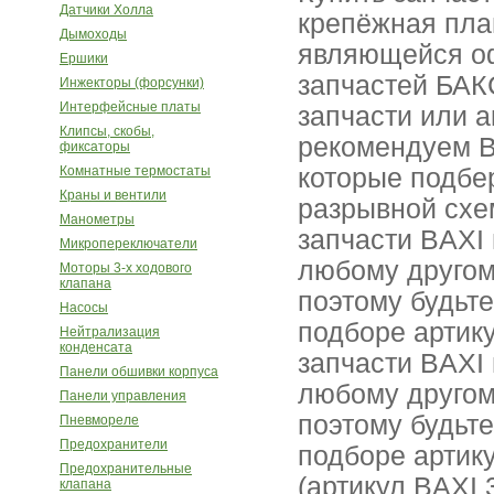
Датчики Холла
крепёжная пла
Дымоходы
являющейся о
Ершики
запчастей БАК
Инжекторы (форсунки)
Интерфейсные платы
запчасти или 
Клипсы, скобы,
рекомендуем В
фиксаторы
Комнатные термостаты
которые подбе
Краны и вентили
разрывной схе
Манометры
запчасти BAXI 
Микропереключатели
любому другому
Моторы 3-х ходового
клапана
поэтому будьт
Насосы
подборе артик
Нейтрализация
конденсата
запчасти BAXI 
Панели обшивки корпуса
любому другому
Панели управления
поэтому будьт
Пневмореле
Предохранители
подборе артик
Предохранительные
(артикул BAXI
клапана