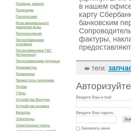
Провода, кабели
в нашем офисе
Прокладки
карту Сбербан
Пьезорозжиг
банковским пе
Реле минимального
давления воды
Сопроводитель
Теплоизоляция
фактуры, накл
Теплообменники
основные
предоставляют
Теплообменники ГВС
(вторичные)
Теплообменники чугунные
запча
теги:
Термометры
Термопары
Термостаты перегрева
Авторизуйте
Трубки
ТЭНы
Введите Ваш e-mail:
Устройства Вентури
Устройства розжига
Фильтры
Введите Ваш пароль:
Электроды
Во
Электронные платы
Запомнить меня