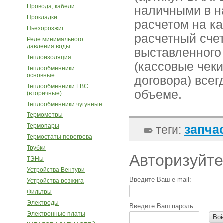
Провода, кабели
наличными в н
Прокладки
расчетом на к
Пьезорозжиг
расчетный сче
Реле минимального
давления воды
выставленного
Теплоизоляция
(кассовые чеки
Теплообменники
основные
договора) все
Теплообменники ГВС
объеме.
(вторичные)
Теплообменники чугунные
Термометры
Термопары
запча
теги:
Термостаты перегрева
Трубки
Авторизуйте
ТЭНы
Устройства Вентури
Введите Ваш e-mail:
Устройства розжига
Фильтры
Электроды
Введите Ваш пароль:
Электронные платы
Во