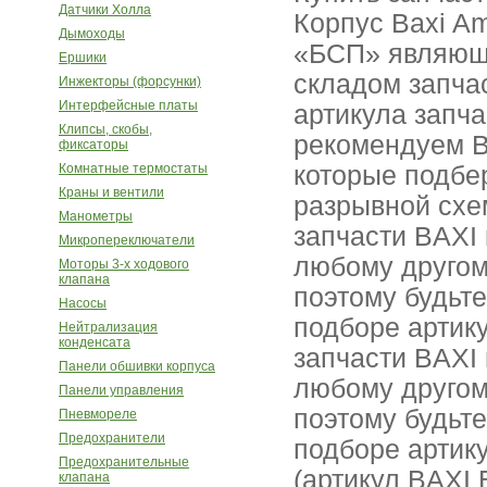
Датчики Холла
Корпус Baxi A
Дымоходы
«БСП» являющ
Ершики
складом запча
Инжекторы (форсунки)
Интерфейсные платы
артикула запч
Клипсы, скобы,
рекомендуем В
фиксаторы
Комнатные термостаты
которые подбе
Краны и вентили
разрывной схе
Манометры
запчасти BAXI 
Микропереключатели
любому другому
Моторы 3-х ходового
клапана
поэтому будьт
Насосы
подборе артик
Нейтрализация
конденсата
запчасти BAXI 
Панели обшивки корпуса
любому другому
Панели управления
поэтому будьт
Пневмореле
Предохранители
подборе артику
Предохранительные
(артикул BAXI
клапана