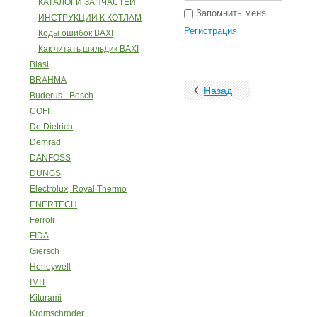
КАТАЛОГИ ЗАПЧАСТЕЙ
Запомнить меня
ИНСТРУКЦИИ К КОТЛАМ
Регистрация
Коды ошибок BAXI
Как читать шильдик BAXI
Biasi
BRAHMA
Назад
Buderus - Bosch
COFI
De Dietrich
Demrad
DANFOSS
DUNGS
Electrolux, Royal Thermo
ENERTECH
Ferroli
FIDA
Giersch
Honeywell
IMIT
Kiturami
Kromschroder