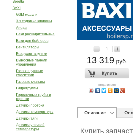
Beretta
BAXI
GSM модули
3-х ходовые клапаны
Аноды
Баки расширительные
Баки для бойлеров
Вентиляторы
Воздухоотводчики
13 319
руб.
Выносные панели
управления
Газовоздушные
смесители
Газовые клапана
поделиться
Гидрогруппы
Горелочные трубы и
горелки
Датчики протока
Датчики температуры
Описание
Опл
Датчики тяги
Датчики уличной
температуры
Купить запчаст