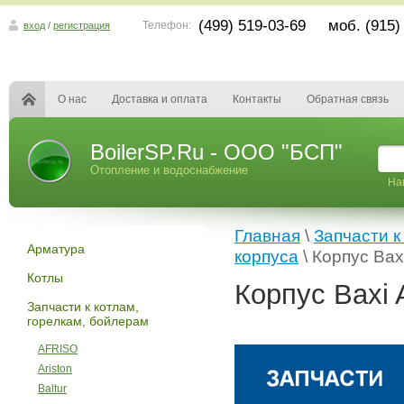
(499) 519-03-69 моб. (915)
Телефон:
вход
/
регистрация
О нас
Доставка и оплата
Контакты
Обратная связь
BoilerSP.Ru - ООО "БСП"
Отопление и водоснабжение
На
Главная
\
Запчасти к
Арматура
корпуса
\ Корпус Bax
Котлы
Корпус Baxi 
Запчасти к котлам,
горелкам, бойлерам
AFRISO
Ariston
Baltur