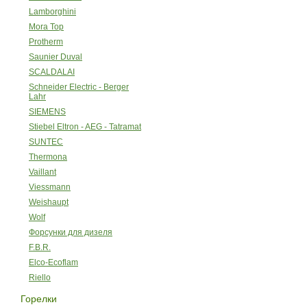
Lamborghini
Mora Top
Protherm
Saunier Duval
SCALDALAI
Schneider Electric - Berger
Lahr
SIEMENS
Stiebel Eltron - AEG - Tatramat
SUNTEC
Thermona
Vaillant
Viessmann
Weishaupt
Wolf
Форсунки для дизеля
F.B.R.
Elco-Ecoflam
Riello
Горелки