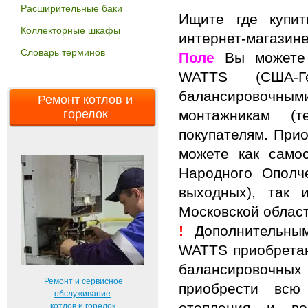
Расширительные баки
Ищите где купи
Коллекторные шкафы
интернет-магази
Словарь терминов
Поле
Вы можете 
WATTS (США-Ге
балансировочным
Ремонт котлов и
горелок
монтажникам (т
покупателям. При
можете как самос
Народного Ополч
выходных), так 
Московской облас
!
Дополнительны
WATTS приобретаю
балансировочных
Ремонт и сервисное
приобрести всю
обслуживание
отопления и во
котлов и горелок