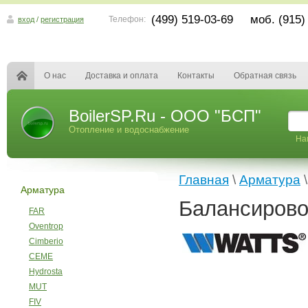
(499) 519-03-69 моб. (915)
Телефон:
вход
/
регистрация
О нас
Доставка и оплата
Контакты
Обратная связь
BoilerSP.Ru - ООО "БСП"
Отопление и водоснабжение
На
Главная
\
Арматура
\
Арматура
Балансиров
FAR
Oventrop
Cimberio
CEME
Hydrosta
MUT
FIV