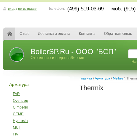
(499) 519-03-69 моб. (915)
Телефон:
вход
/
регистрация
О нас
Доставка и оплата
Контакты
Обратная связь
BoilerSP.Ru - ООО "БСП"
Отопление и водоснабжение
На
Главная
\
Арматура
\
Meibes
\ Thermi
Арматура
Thermix
FAR
Oventrop
Cimberio
CEME
Hydrosta
MUT
FIV