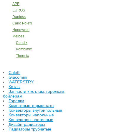
APE
EUROS
Danfoss
Carlo Poletti
Honeywell
Meibes
Condix
Kombimix
Thermix
Caleffi
Giacomini
WATERSTRY
Котлы
Запчасти к котлам, горелкам,
бойлерам
Горелки
Комнатные термостаты
Конвекторы внутрипольные
Конвекторы напольные
Конвекторы настенные
Дизайн-радиаторы
Радиаторы трубчатые