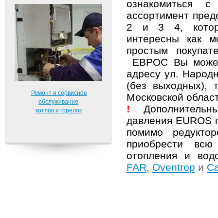
ознакомиться с
ассортимент пред
2 и 3 4, котор
интересны как м
простым покупат
ЕВРОС Вы можете
адресу ул. Народн
(без выходных), 
Ремонт и сервисное
Московской облас
обслуживание
!
Дополнитель
котлов и горелок
давления EUROS п
помимо редукто
приобрести всю
отопления и вод
FAR
,
Oventrop
и
Ca