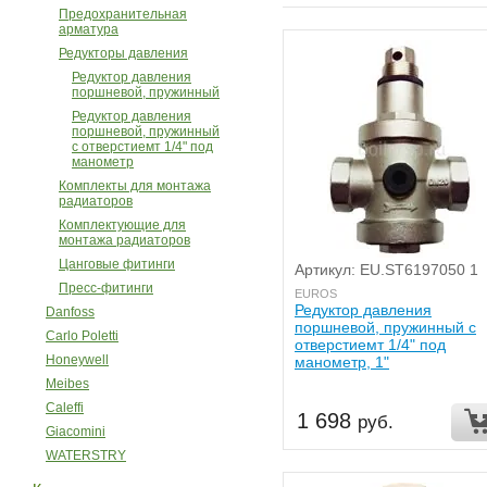
Предохранительная
арматура
Редукторы давления
Редуктор давления
поршневой, пружинный
Редуктор давления
поршневой, пружинный
с отверстиемт 1/4" под
манометр
Комплекты для монтажа
радиаторов
Комплектующие для
монтажа радиаторов
Цанговые фитинги
Артикул: EU.ST6197050 1
Пресс-фитинги
EUROS
Редуктор давления
Danfoss
поршневой, пружинный с
Carlo Poletti
отверстиемт 1/4" под
Honeywell
манометр, 1"
Meibes
Caleffi
1 698
руб.
Giacomini
WATERSTRY