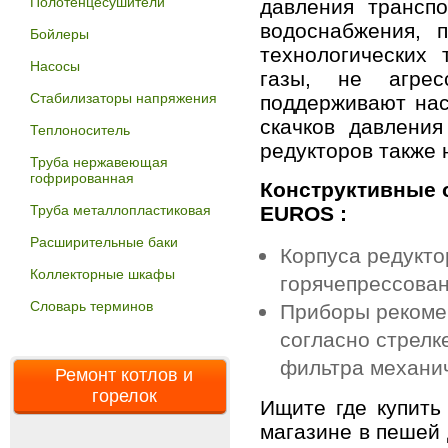
Полотенцесушители
давления трансп
водоснабжения, 
Бойлеры
технологических
Насосы
газы, не агрес
Стабилизаторы напряжения
поддерживают нас
скачков давлени
Теплоноситель
редукторов также 
Труба нержавеющая
гофрированная
Конструктивные 
EUROS :
Труба металлопластиковая
Расширительные баки
Корпуса редукто
Коллекторные шкафы
горячепрессова
Словарь терминов
Приборы рекомен
согласно стрелк
фильтра механич
Ремонт котлов и
горелок
Ищите где купить
магазине в пешей