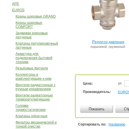
APE
111
EUROS
Краны шаровые GRAND
Краны шаровые
COMFORT
Задвижки клиновые
латунные
Р
едуктор давления
Клапаны регулировочный
поршневой,
пружинный
латунные
Арматура для
подключения бытовой
техники
Резьбовые фитинги
Коллекторы и
комплектующие к ним
Цена:
от
Вентили радиаторные с
ручным управлением
Производитель:
EURO
Вентили радиаторные
терморегулирующие
Головки
Показать
Сб
термостатические
Клапаны обратные
Фильтры механической и
Сортировать по:
Названию
тонкой очистки