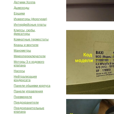
Датчики Холла
Дымоходы
Ершики
Инжекторы (форсунки)
Интерфейсные платы
Клипсы, скобы,
фиксаторы
Комнатные термостаты
Краны и вентили
Манометры
Микропереключатели
Моторы 3-х ходового
клапана
Насосы
Нейтрализация
конденсата
Панели обшивки корпуса
Панели управления
Пневмореле
Предохранители
Предохранительные
клапана