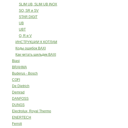
SLIM UB, SLIM UB INOX
SO, SR и SV
STAR DIGIT
UB
UBT
O, R и V
ИНСТРУКЦИИ К КОТЛАМ
Коды ошибок BAXI
Как читать шильдик BAXI
Biasi
BRAHMA
Buderus - Bosch
COFI
De Dietrich
Demrad
DANFOSS
DUNGS
Electrolux, Royal Thermo
ENERTECH
Ferroli