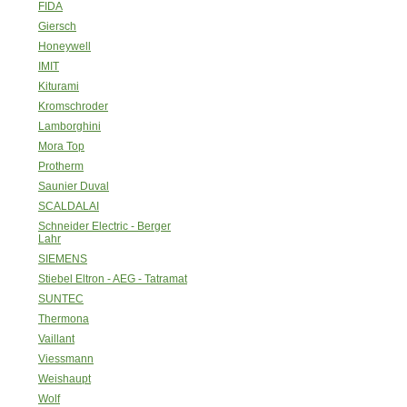
FIDA
Giersch
Honeywell
IMIT
Kiturami
Kromschroder
Lamborghini
Mora Top
Protherm
Saunier Duval
SCALDALAI
Schneider Electric - Berger
Lahr
SIEMENS
Stiebel Eltron - AEG - Tatramat
SUNTEC
Thermona
Vaillant
Viessmann
Weishaupt
Wolf