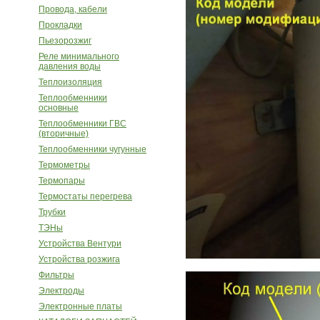
Провода, кабели
Прокладки
Пьезорозжиг
Реле минимального
давления воды
Теплоизоляция
Теплообменники
основные
Теплообменники ГВС
(вторичные)
Теплообменники чугунные
Термометры
Термопары
Термостаты перегрева
Трубки
ТЭНы
Устройства Вентури
Устройства розжига
Фильтры
Электроды
Электронные платы