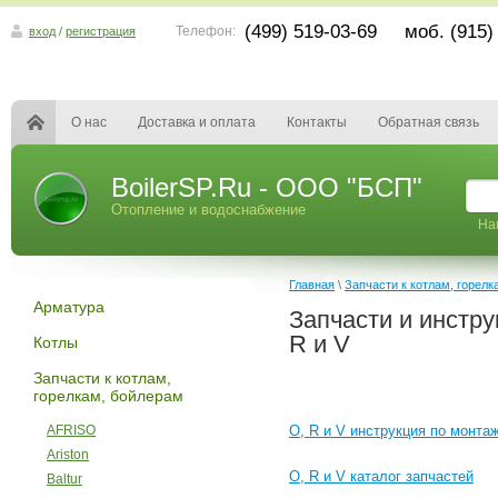
(499) 519-03-69 моб. (915)
Телефон:
вход
/
регистрация
О нас
Доставка и оплата
Контакты
Обратная связь
BoilerSP.Ru - ООО "БСП"
Отопление и водоснабжение
На
Главная
\
Запчасти к котлам, горелк
Арматура
Запчасти и инстр
R и V
Котлы
Запчасти к котлам,
горелкам, бойлерам
AFRISO
O, R и V
инструкция по монта
Ariston
O, R и V каталог запчастей
Baltur