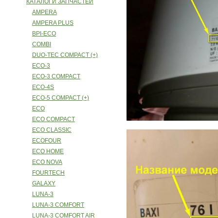
КАТАЛОГИ ЗАПЧАСТЕЙ
AMPERA
AMPERA PLUS
BPI-ECO
COMBI
DUO-TEC COMPACT (+)
ECO-3
ECO-3 COMPACT
ECO-4S
ECO-5 COMPACT (+)
ECO
ECO COMPACT
ECO CLASSIC
ECOFOUR
ECO HOME
ECO NOVA
FOURTECH
GALAXY
LUNA-3
LUNA-3 COMFORT
LUNA-3 COMFORT AIR