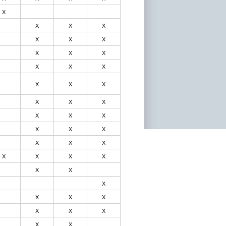
Х
Х
Х
Х
Х
Х
Х
Х
Х
Х
Х
Х
Х
Х
Х
Х
Х
Х
Х
Х
Х
Х
Х
Х
Х
Х
Х
Х
Х
Х
Х
Х
Х
Х
Х
Х
Х
Х
Х
Х
Х
Х
Х