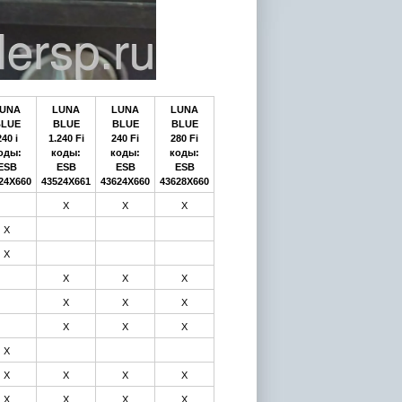
UNA
LUNA
LUNA
LUNA
LUE
BLUE
BLUE
BLUE
240 i
1.240 Fi
240 Fi
280 Fi
оды:
коды:
коды:
коды:
ESB
ESB
ESB
ESB
24X660
43524X661
43624X660
43628X660
Х
Х
Х
Х
Х
Х
Х
Х
Х
Х
Х
Х
Х
Х
Х
Х
Х
Х
Х
Х
Х
Х
Х