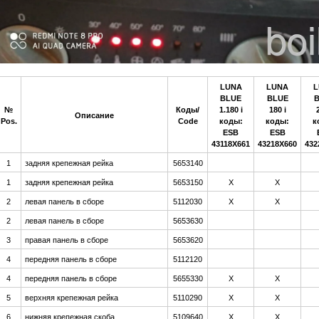
LUNA
LUNA
L
BLUE
BLUE
B
№
Коды/
1.180 i
180 i
Описание
Pos.
Code
коды:
коды:
к
ESB
ESB
43118X661
43218X660
432
1
задняя крепежная рейка
5653140
1
задняя крепежная рейка
5653150
Х
Х
2
левая панель в сборе
5112030
Х
Х
2
левая панель в сборе
5653630
3
правая панель в сборе
5653620
4
передняя панель в сборе
5112120
4
передняя панель в сборе
5655330
Х
Х
5
верхняя крепежная рейка
5110290
Х
Х
6
нижняя крепежная скоба
5109640
Х
Х