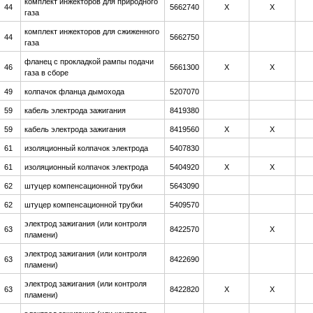
комплект инжекторов для природного
44
5662740
Х
Х
газа
комплект инжекторов для сжиженного
44
5662750
газа
фланец с прокладкой рампы подачи
46
5661300
Х
Х
газа в сборе
49
колпачок фланца дымохода
5207070
59
кабель электрода зажигания
8419380
59
кабель электрода зажигания
8419560
Х
Х
61
изоляционный колпачок электрода
5407830
61
изоляционный колпачок электрода
5404920
Х
Х
62
штуцер компенсационной трубки
5643090
62
штуцер компенсационной трубки
5409570
электрод зажигания (или контроля
63
8422570
Х
пламени)
электрод зажигания (или контроля
63
8422690
пламени)
электрод зажигания (или контроля
63
8422820
Х
Х
пламени)