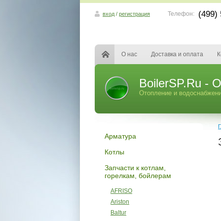
(499)
Телефон:
вход
/
регистрация
О нас
Доставка и оплата
К
BoilerSP.Ru -
Отопление и водоснабжен
Г
Арматура
Котлы
Запчасти к котлам,
горелкам, бойлерам
AFRISO
Ariston
Baltur