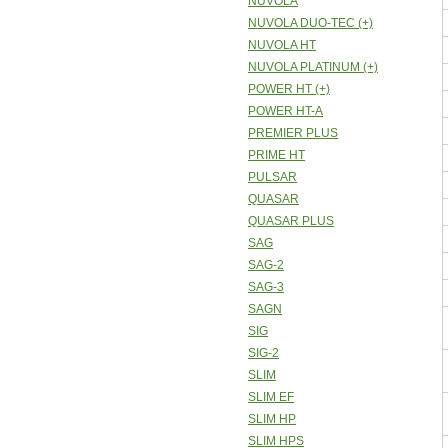
NUVOLA
NUVOLA DUO-TEC (+)
NUVOLA HT
NUVOLA PLATINUM (+)
POWER HT (+)
POWER HT-A
PREMIER PLUS
PRIME HT
PULSAR
QUASAR
QUASAR PLUS
SAG
SAG-2
SAG-3
SAGN
SIG
SIG-2
SLIM
SLIM EF
SLIM HP
SLIM HPS