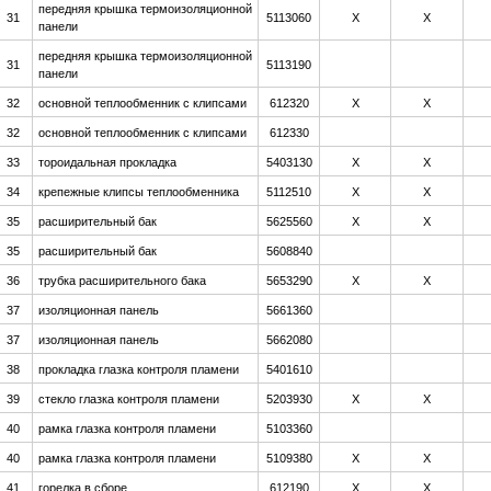
передняя крышка термоизоляционной
31
5113060
Х
Х
панели
передняя крышка термоизоляционной
31
5113190
панели
32
основной теплообменник с клипсами
612320
Х
Х
32
основной теплообменник с клипсами
612330
33
тороидальная прокладка
5403130
Х
Х
34
крепежные клипсы теплообменника
5112510
Х
Х
35
расширительный бак
5625560
Х
Х
35
расширительный бак
5608840
36
трубка расширительного бака
5653290
Х
Х
37
изоляционная панель
5661360
37
изоляционная панель
5662080
38
прокладка глазка контроля пламени
5401610
39
стекло глазка контроля пламени
5203930
Х
Х
40
рамка глазка контроля пламени
5103360
40
рамка глазка контроля пламени
5109380
Х
Х
41
горелка в сборе
612190
Х
Х