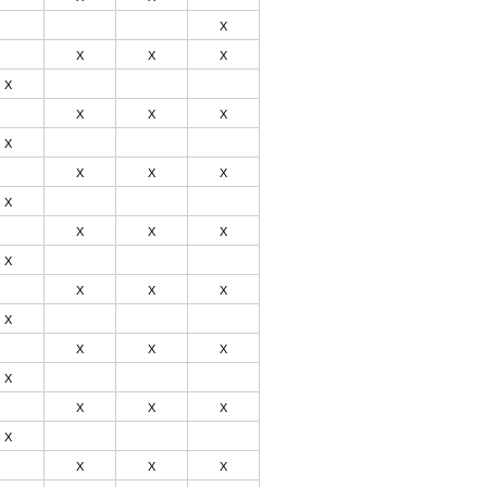
Х
Х
Х
Х
Х
Х
Х
Х
Х
Х
Х
Х
Х
Х
Х
Х
Х
Х
Х
Х
Х
Х
Х
Х
Х
Х
Х
Х
Х
Х
Х
Х