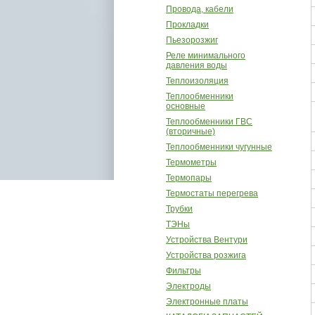
Провода, кабели
Прокладки
Пьезорозжиг
Реле минимального
давления воды
Теплоизоляция
Теплообменники
основные
Теплообменники ГВС
(вторичные)
Теплообменники чугунные
Термометры
Термопары
Термостаты перегрева
Трубки
ТЭНы
Устройства Вентури
Устройства розжига
Фильтры
Электроды
Электронные платы