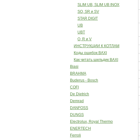
SLIM UB, SLIM UB INOX
SO, SR и SV
STAR DIGIT
UB
UBT
O, R и V
ИНСТРУКЦИИ К КОТЛАМ
Коды ошибок BAXI
Как читать шильдик BAXI
Biasi
BRAHMA
Buderus - Bosch
COFI
De Dietrich
Demrad
DANFOSS
DUNGS
Electrolux, Royal Thermo
ENERTECH
Ferroli