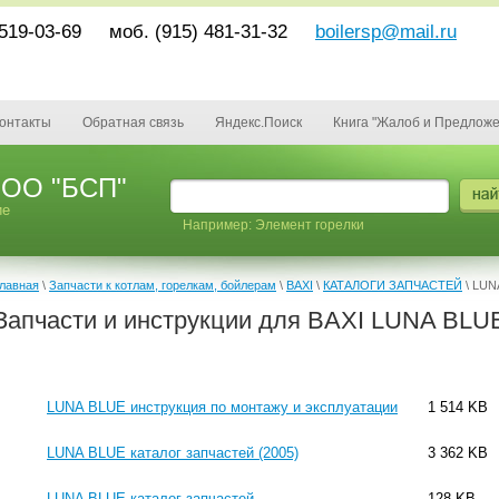
 519-03-69 моб. (915) 481-31-32
boilersp@mail.ru
онтакты
Обратная связь
Яндекс.Поиск
Книга "Жалоб и Предлож
 ООО "БСП"
ие
Например: Элемент горелки
лавная
\
Запчасти к котлам, горелкам, бойлерам
\
BAXI
\
КАТАЛОГИ ЗАПЧАСТЕЙ
\ LUN
Запчасти и инструкции для BAXI LUNA BLU
LUNA BLUE инструкция по монтажу и эксплуатации
1 514 KB
LUNA BLUE каталог запчастей (2005)
3 362 KB
LUNA BLUE каталог запчастей
128 KB