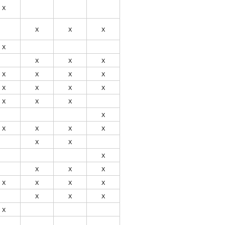
Х
Х
Х
Х
Х
Х
Х
Х
Х
Х
Х
Х
Х
Х
Х
Х
Х
Х
Х
Х
Х
Х
Х
Х
Х
Х
Х
Х
Х
Х
Х
Х
Х
Х
Х
Х
Х
Х