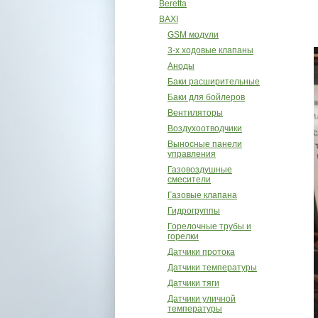
Beretta
BAXI
GSM модули
3-х ходовые клапаны
Аноды
Баки расширительные
Баки для бойлеров
Вентиляторы
Воздухоотводчики
Выносные панели
управления
Газовоздушные
смесители
Газовые клапана
Гидрогруппы
Горелочные трубы и
горелки
Датчики протока
Датчики температуры
Датчики тяги
Датчики уличной
температуры