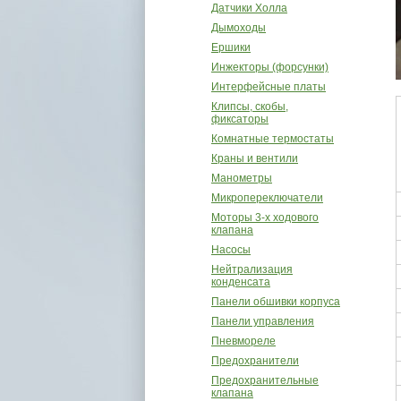
Датчики Холла
Дымоходы
Ершики
Инжекторы (форсунки)
Интерфейсные платы
Клипсы, скобы,
фиксаторы
Комнатные термостаты
Краны и вентили
Манометры
Микропереключатели
Моторы 3-х ходового
клапана
Насосы
Нейтрализация
конденсата
Панели обшивки корпуса
Панели управления
Пневмореле
Предохранители
Предохранительные
клапана