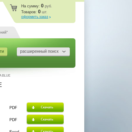
0
На сумму:
руб.
0
Товаров:
шт.
оформить заказ
ений"
A BLUE
E
PDF
PDF
Excel