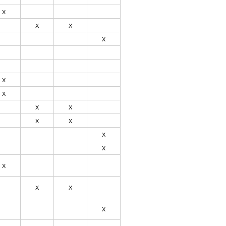
Х
Х
Х
Х
Х
Х
Х
Х
Х
Х
Х
Х
Х
Х
Х
Х