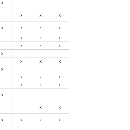
Х
Х
Х
Х
Х
Х
Х
Х
Х
Х
Х
Х
Х
Х
Х
Х
Х
Х
Х
Х
Х
Х
Х
Х
Х
Х
Х
Х
Х
Х
Х
Х