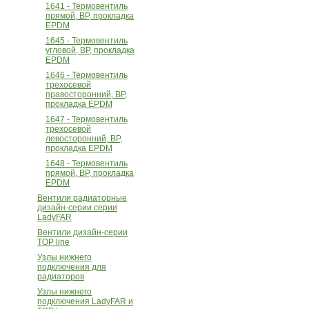
1641 - Термовентиль
прямой, ВР, прокладка
EPDM
1645 - Термовентиль
угловой, ВР, прокладка
EPDM
1646 - Термовентиль
трехосевой
правосторонний, ВР,
прокладка EPDM
1647 - Термовентиль
трехосевой
левосторонний, ВР,
прокладка EPDM
1648 - Термовентиль
прямой, ВР, прокладка
EPDM
Вентили радиаторные
дизайн-серии серии
LadyFAR
Вентили дизайн-серии
TOP line
Узлы нижнего
подключения для
радиаторов
Узлы нижнего
подключения LadyFAR и