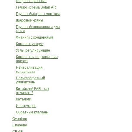
конденсационные
Гелиосистема SolarFAR
Группы быстрого монтажа
Шаровые краны
Группы безопасности для
котла
Фитинги с концовкамм
Комплектующие
Узлы регулирующие
Комплекты подключения
насоса
Нейтрализация
конденсата
Полифосфатный
умягчитель
Китайский FAR - как
отличить?
Каталоги
Инструкции
Обратные клапаны
Oventrop
Cimberio
CEME