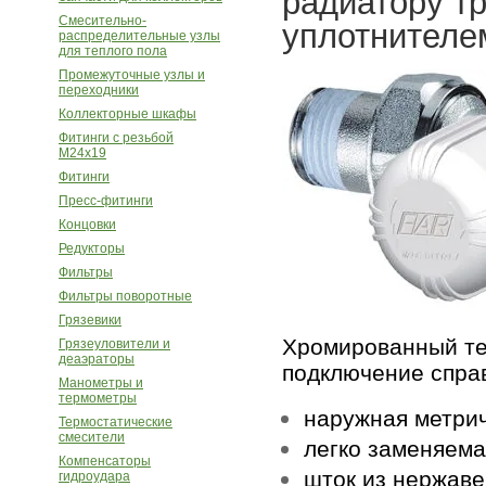
радиатору тр
Смесительно-
уплотнителем
распределительные узлы
для теплого пола
Промежуточные узлы и
переходники
Коллекторные шкафы
Фитинги с резьбой
M24х19
Фитинги
Пресс-фитинги
Концовки
Редукторы
Фильтры
Фильтры поворотные
Грязевики
Хромированный те
Грязеуловители и
деаэраторы
подключение справ
Манометры и
термометры
наружная метри
Термостатические
смесители
легко заменяема
Компенсаторы
шток из нержаве
гидроудара