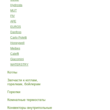
Hydrosta
MUT
FIV
APE
EUROS
Danfoss
Carlo Poletti
Honeywell
Meibes
Caleffi
Giacomini
WATERSTRY
Котлы
Запчасти к котлам,
горелкам, бойлерам
Горелки
Комнатные термостаты
Конвекторы внутрипольные