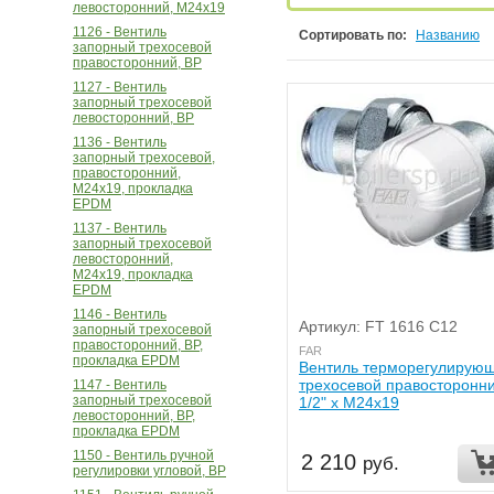
левосторонний, M24x19
1126 - Вентиль
Сортировать по:
Названию
запорный трехосевой
правосторонний, ВР
1127 - Вентиль
запорный трехосевой
левосторонний, ВР
1136 - Вентиль
запорный трехосевой,
правосторонний,
M24x19, прокладка
EPDM
1137 - Вентиль
запорный трехосевой
левосторонний,
M24x19, прокладка
EPDM
1146 - Вентиль
Артикул: FT 1616 C12
запорный трехосевой
правосторонний, ВР,
FAR
прокладка EPDM
Вентиль терморегулирую
трехосевой правосторонни
1147 - Вентиль
запорный трехосевой
1/2" х М24х19
левосторонний, ВР,
прокладка EPDM
1150 - Вентиль ручной
2 210
руб.
регулировки угловой, ВР