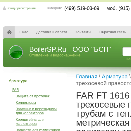
(499) 519-03-69 моб. (915)
Телефон:
вход
/
регистрация
О нас
Доставка и оплата
Контакты
Обратная связь
BoilerSP.Ru - ООО "БСП"
Отопление и водоснабжение
На
Главная
\
Арматура
Арматура
трехосевой правост
FAR
FAR FT 1616
Защита от протечек
трехосевые 
Коллекторы
Заглушки и переходники
трубам с те
для коллекторов
Кронштейны для
метрическая 
коллекторов
Запчасти для коллекторов