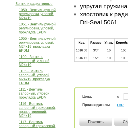
Вентили радиаторные
упругая пружина
1050 - Вентиль ручной
хвостовик к рад
регулировки, угловой,
M24x19
Dri-Seal 5061
1051 - Вентиль ручной
регулировки, угловой,
прокладка EPDM
1055 - Вентиль ручной
регулировки, угловой,
Код
Размер
Упак.
Короб
М24х19, прокладка
EPDM
1616 38
3/8”
10
100
1100 - Вентиль
1616 12
1/2”
10
100
запорный, угловой,
М24х19
1105 - Вентиль
запорный, угловой,
M24x19, прокладка
EPDM
1111 - Вентиль
запорный, угловой,
Цена:
от
прокладка EPDM
1116 - Вентиль
Производитель:
FAR
запорный трехосевой,
правосторонний,
M24x19
Показать
Сб
1117 - Вентиль
запорный трехосевой,