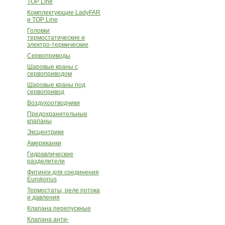
TOP Line
Комплектующие LadyFAR
и TOP Line
Головки
термостатические и
электро-термические
Сервоприводы
Шаровые краны с
сервоприводом
Шаровые краны под
сервопривод
Воздухоотводчики
Предохранительные
клапаны
Эксцентрики
Американки
Гидравлические
разделители
Фитинги для соединения
Eurokonus
Термостаты, реле потока
и давления
Клапана перепускные
Клапана анти-